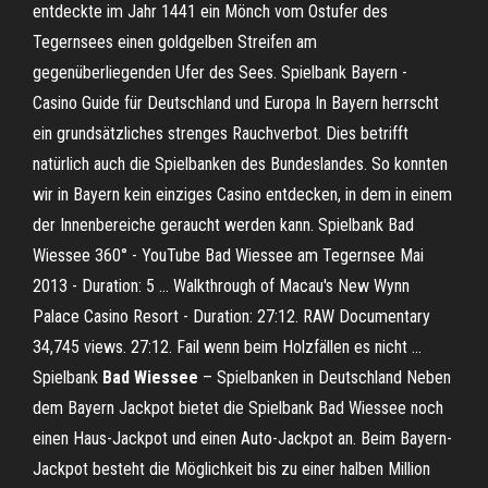
entdeckte im Jahr 1441 ein Mönch vom Ostufer des
Tegernsees einen goldgelben Streifen am
gegenüberliegenden Ufer des Sees. Spielbank Bayern -
Casino Guide für Deutschland und Europa In Bayern herrscht
ein grundsätzliches strenges Rauchverbot. Dies betrifft
natürlich auch die Spielbanken des Bundeslandes. So konnten
wir in Bayern kein einziges Casino entdecken, in dem in einem
der Innenbereiche geraucht werden kann. Spielbank Bad
Wiessee 360° - YouTube Bad Wiessee am Tegernsee Mai
2013 - Duration: 5 ... Walkthrough of Macau's New Wynn
Palace Casino Resort - Duration: 27:12. RAW Documentary
34,745 views. 27:12. Fail wenn beim Holzfällen es nicht ...
Spielbank
Bad
Wiessee
– Spielbanken in Deutschland Neben
dem Bayern Jackpot bietet die Spielbank Bad Wiessee noch
einen Haus-Jackpot und einen Auto-Jackpot an. Beim Bayern-
Jackpot besteht die Möglichkeit bis zu einer halben Million