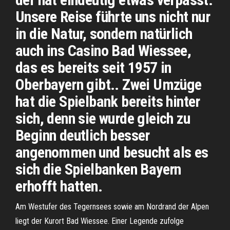
Unsere Reise führte uns nicht nur
in die Natur, sondern natürlich
auch ins Casino Bad Wiessee,
das es bereits seit 1957 in
Oberbayern gibt.. Zwei Umzüge
hat die Spielbank bereits hinter
sich, denn sie wurde gleich zu
Beginn deutlich besser
angenommen und besucht als es
sich die Spielbanken Bayern
erhofft hatten.
Am Westufer des Tegernsees sowie am Nordrand der Alpen
liegt der Kurort Bad Wiessee. Einer Legende zufolge